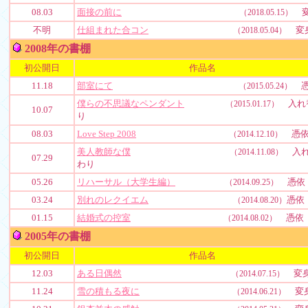
08.03
面接の前に
変
（2018.05.15）
不明
仕組まれた合コン
変
（2018.05.04）
2008年の書棚
初公開日
作品名
11.18
部室にて
憑
（2015.05.24）
僕らの不思議なペンダント
入れ
（2015.01.17）
10.07
り
08.03
Love Step 2008
憑
（2014.12.10）
美人教師な僕
入れ
（2014.11.08）
07.29
わり
05.26
リハーサル（大学生編）
憑依
（2014.09.25）
03.24
別れのレクイエム
憑依
（2014.08.20）
01.15
結婚式の控室
憑依
（2014.08.02）
2005年の書棚
初公開日
作品名
12.03
ある日偶然
変
（2014.07.15）
11.24
雪の積もる夜に
変
（2014.06.21）