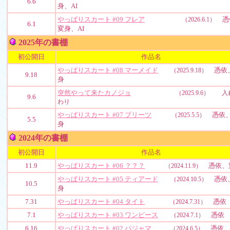
6.6
身、AI
やっぱりスカート #09 フレア
憑
（2026.6.1）
6.1
変身、AI
2025年の書棚
初公開日
作品名
やっぱりスカート #08 マーメイド
憑依
（2025.9.18）
9.18
身
突然やって来たカノジョ
（2025.9.6） 入
9.6
わり
やっぱりスカート #07 プリーツ
憑依
（2025.5.5）
5.5
身
2024年の書棚
初公開日
作品名
11.9
やっぱりスカート #06 ？？？
憑依、
（2024.11.9）
やっぱりスカート #05 ティアード
憑依
（2024.10.5）
10.5
身
7.31
やっぱりスカート #04 タイト
憑依
（2024.7.31）
7.1
やっぱりスカート #03 ワンピース
憑依
（2024.7.1）
6.16
やっぱりスカート #02 パジャマ
憑依
（2024.6.5）