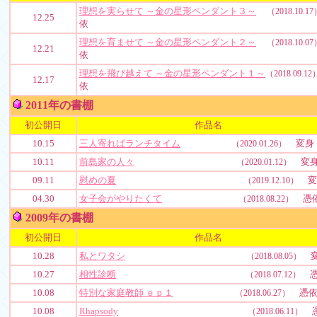
理想を実らせて ～金の星形ペンダント３～
（2018.10.17
12.25
依
理想を育ませて ～金の星形ペンダント２～
（2018.10.07
12.21
依
理想を飛び越えて ～金の星形ペンダント１～
（2018.09.12
12.17
依
2011年の書棚
初公開日
作品名
10.15
三人寄ればランチタイム
変身
（2020.01.26）
10.11
前島家の人々
変
（2020.01.12）
09.11
慰めの夏
変
（2019.12.10）
04.30
女子会がやりたくて
憑
（2018.08.22）
2009年の書棚
初公開日
作品名
10.28
私とワタシ
変
（2018.08.05）
10.27
相性診断
憑
（2018.07.12）
10.08
特別な家庭教師 ｅｐ１
憑
（2018.06.27）
10.08
Rhapsody
憑
（2018.06.11）