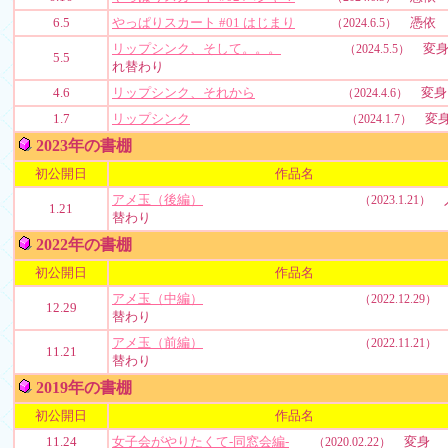
6.5
やっぱりスカート #01 はじまり
憑依
（2024.6.5）
リップシンク、そして。。。
変身
（2024.5.5）
5.5
れ替わり
4.6
リップシンク、それから
変身
（2024.4.6）
1.7
リップシンク
変
（2024.1.7）
2023年の書棚
初公開日
作品名
アメ玉（後編）
（2023.1.21）
1.21
替わり
2022年の書棚
初公開日
作品名
アメ玉（中編）
（2022.12.29）
12.29
替わり
アメ玉（前編）
（2022.11.21）
11.21
替わり
2019年の書棚
初公開日
作品名
11.24
女子会がやりたくて-同窓会編-
変身
（2020.02.22）