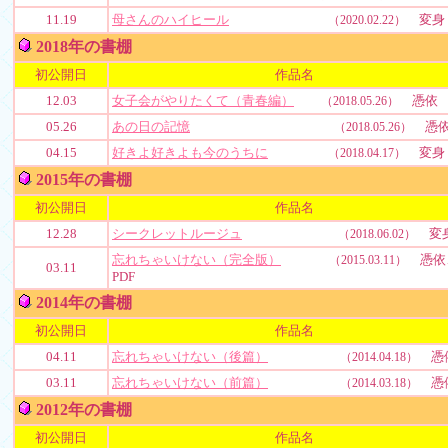
11.19
母さんのハイヒール
変身
（2020.02.22）
2018年の書棚
初公開日
作品名
12.03
女子会がやりたくて（青春編）
憑依
（2018.05.26）
05.26
あの日の記憶
憑
（2018.05.26）
04.15
好きよ好きよも今のうちに
変身
（2018.04.17）
2015年の書棚
初公開日
作品名
12.28
シークレットルージュ
変
（2018.06.02）
忘れちゃいけない（完全版）
憑依
（2015.03.11）
03.11
PDF
2014年の書棚
初公開日
作品名
04.11
忘れちゃいけない（後篇）
憑
（2014.04.18）
03.11
忘れちゃいけない（前篇）
憑
（2014.03.18）
2012年の書棚
初公開日
作品名