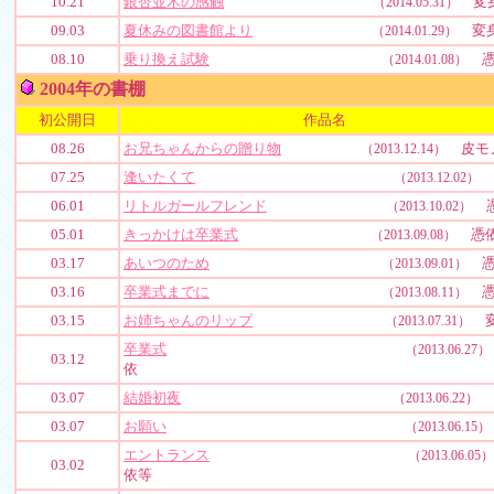
10.21
銀杏並木の感触
変
（2014.05.31）
09.03
夏休みの図書館より
変
（2014.01.29）
08.10
乗り換え試験
憑
（2014.01.08）
2004年の書棚
初公開日
作品名
08.26
お兄ちゃんからの贈り物
皮モ
（2013.12.14）
07.25
逢いたくて
（2013.12.02）
06.01
リトルガールフレンド
憑
（2013.10.02）
05.01
きっかけは卒業式
憑
（2013.09.08）
03.17
あいつのため
憑
（2013.09.01）
03.16
卒業式までに
憑
（2013.08.11）
03.15
お姉ちゃんのリップ
変
（2013.07.31）
卒業式
（2013.06.27）
03.12
依
03.07
結婚初夜
（2013.06.22）
03.07
お願い
（2013.06.15）
エントランス
（2013.06.05）
03.02
依等