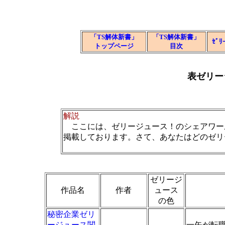
「TS解体新書」
「TS解体新書」
ｾﾞ
トップページ
目次
表ゼリー
解説
ここには、ゼリージュース！のシェアワー
掲載しております。さて、あなたはどのゼリ
ゼリージ
作品名
作者
ュース
の色
秘密企業ゼリ
ージュース関
一矢が転