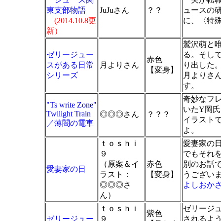
東支部物語
JuJuさん
？？
ュースの
(2014.10.8更
に、〈特
新）
鷲沢萌と
ゼリージュー
る。そし
赤色
スがある日常
月よりさん
り出した
【変身】
シリーズ
月よりさ
す。
奇妙なフ
"Ts write Zone"
いたY岡
Twilight Train
◎◎◎さん
？？？
イラスト
／薄闇の電車
よ。
ｔｏｓｈｉ
愛妻家の
９
でもそれを
（原案＆イ
赤色
別のお話
愛妻家の日
ラスト：
【変身】
うござい
◎◎◎さ
よしおかさん
ん）
ｔｏｓｈｉ
ゼリージ
紫色
ゼリージュー
９
されるよ