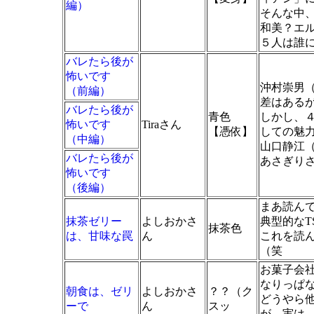
編）
そんな中
和美？エ
５人は誰
バレたら後が
怖いです
沖村崇男
（前編）
差はある
バレたら後が
青色
しかし、
怖いです
Tiraさん
【憑依】
しての魅
（中編）
山口静江（
バレたら後が
あさぎり
怖いです
（後編）
まあ読んで
抹茶ゼリー
よしおかさ
典型的なT
抹茶色
は、甘味な罠
ん
これを読
（笑
お菓子会
なりっぱ
朝食は、ゼリ
よしおかさ
？？（ク
どうやら
ーで
ん
スッ
が、実は