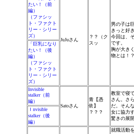
たい！（前
編）
（ファシッ
ト・ファクト
男の子は
リー・シリー
きっと好
ズ）
？？（ク
今回は、
JuJuさん
スッ
です。
「巨乳になり
胸が大き
たい！（後
物とは！
編）
（ファシッ
ト・ファクト
リー・シリー
ズ）
Invisible
教室で寝
stalker（前
青【憑
さん。さ
編）
Satoさん
依】
だ。そん
Ｉnvisible
？？？
女に協力
stalker（後
驚きの展
編）
就職活動