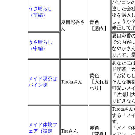
パソコン
うさ晴らし
逃した会
（前編）
物を購入
しょうか？
夏目彩香さ
青色
修正して
ん
【憑依】
夏目彩香
うさ晴らし
での内容
（中編）
なやかさ
ります。
あなたに
ド喫茶「
黄色
「お待ち
メイド喫茶は
Tarotaさん
【入れ替
そんな挨
パイン味
わり】
可愛いメ
「片瀬川
り好きな
Tarot
する「メ
す。
メイド体験フ
赤色
「メイド
ェア（設定
Tiraさん
【変身】
ィアン」