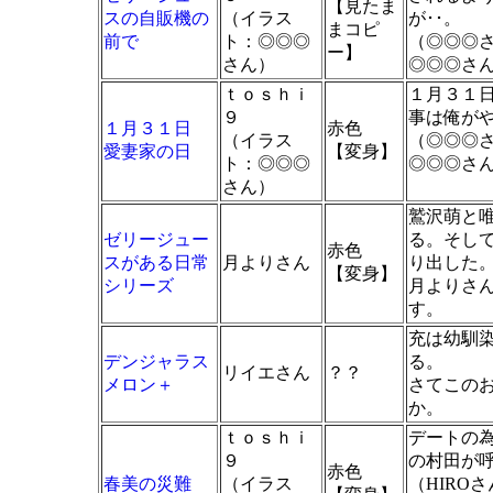
【見たま
スの自販機の
（イラス
が･･。
まコピ
前で
ト：◎◎◎
（◎◎◎
ー】
さん）
◎◎◎さ
ｔｏｓｈｉ
１月３１
９
事は俺が
１月３１日
赤色
（イラス
（◎◎◎
愛妻家の日
【変身】
ト：◎◎◎
◎◎◎さ
さん）
鷲沢萌と
ゼリージュー
る。そし
赤色
スがある日常
月よりさん
り出した
【変身】
シリーズ
月よりさ
す。
充は幼馴
デンジャラス
る。
リイエさん
？？
メロン＋
さてこの
か。
ｔｏｓｈｉ
デートの
９
の村田が
赤色
春美の災難
（イラス
（HIRO