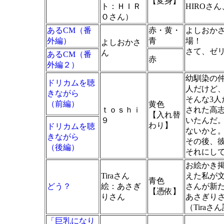
【変身】
ト：ＨＩＲ
HIROさ
Ｏさん）
あるCM（番
赤・黄・
よしおか
外編）
青
場！
よしおかさ
さて、ゼ
ん
あるCM（番
赤
外編２）
幼馴染の仲
ドリカムを聴
人だけど
きながら
そんな3
（前編）
黄色
ｔｏｓｈｉ
された高
【入れ替
９
いたんだ
わり】
ドリカムを聴
ないかと
きながら
その後、
（後編）
それにし
お絵かき
Tiraさん
えた私が
青色
どう？
絵：あさぎ
さんが新
【憑依】
りさん
あさぎり
（Tiraさ
「巨乳になり