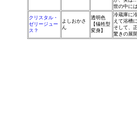
世の中に
冷蔵庫に
クリスタル・
透明色
よしおかさ
えて浴槽
ゼリージュー
【犠牲型
ん
そして、
ス？
変身】
驚きの展