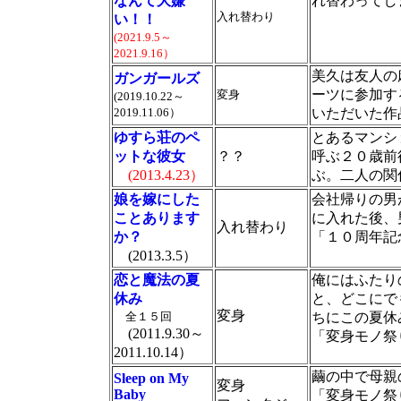
なんて大嫌
れ替わってし
入れ替わり
い！！
(2021.9.5～
2021.9.16）
美久は友人の
ガンガールズ
ーツに参加す
変身
(2019.10.22～
2019.11.06）
いただいた作
ゆすら荘のペ
とあるマンシ
ットな彼女
？？
呼ぶ２０歳前
(2013.4.23）
ぶ。二人の関
娘を嫁にした
会社帰りの男
ことあります
に入れた後、
入れ替わり
か？
「１０周年記
(2013.3.5）
恋と魔法の夏
俺にはふたり
休み
と、どこにで
変身
全１５回
ちにこの夏休
(2011.9.30～
「変身モノ祭
2011.10.14）
繭の中で母親
Sleep on My
変身
Baby
「変身モノ祭