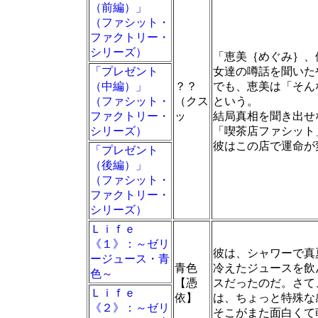
（前編）」
（ファシット・
ファクトリー・
シリーズ）
「恵美｛めぐみ｝、
「プレゼント
女達の噂話を聞いた
（中編）」
？？
でも、恵美は「そん
（ファシット・
（クス
という。
ファクトリー・
ッ
結局真相を聞き出せ
シリーズ）
「喫茶店ファシット
彼はこの店で運命が
「プレゼント
（後編）」
（ファシット・
ファクトリー・
シリーズ）
Ｌｉｆｅ
《１》：～ゼリ
彼は、シャワーで真
ージュース・青
青色
冷えたジュースを飲
色～
【憑
スだったのだ。さて
Ｌｉｆｅ
依】
は、ちょっと特殊な
《２》：～ゼリ
そこがまた面白くて