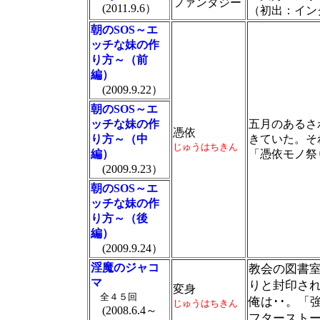
ファンタジー
(2011.9.6）
（初出：イン
朝のSOS～エ
ッチな妹の作
り方～（前
編）
(2009.9.22）
朝のSOS～エ
ッチな妹の作
五月のあるさ
憑依
り方～（中
きていた。そ
じゅうはちきん
編）
「憑依モノ祭
(2009.9.23）
朝のSOS～エ
ッチな妹の作
り方～（後
編）
(2009.9.24）
淫魔のジャコ
教会の図書
マ
りと封印さ
変身
全４５回
俺は･･。「
じゅうはちきん
(2008.6.4～
フタースト