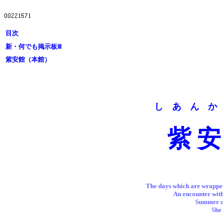
目次
新・何でも掲示板Ⅲ
紫安館（本館）
し あ ん 
紫 安
The days which are wrapped
An encounter with 
Summer co
She 