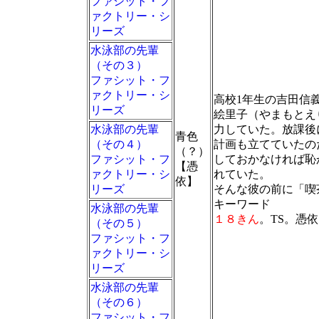
ファシット・フ
ァクトリー・シ
リーズ
水泳部の先輩
（その３）
ファシット・フ
ァクトリー・シ
高校1年生の吉田信
リーズ
絵里子（やまもとえ
水泳部の先輩
力していた。放課後
青色
（その４）
計画も立てていたの
（？）
ファシット・フ
しておかなければ恥
【憑
ァクトリー・シ
れていた。
依】
リーズ
そんな彼の前に「喫
キーワード
水泳部の先輩
１８きん
。TS。憑
（その５）
ファシット・フ
ァクトリー・シ
リーズ
水泳部の先輩
（その６）
ファシット・フ