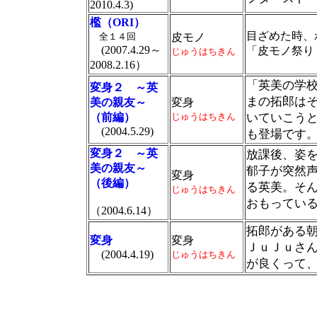
2010.4.3)
檻（ORI）
目ざめた時、
全１４回
皮モノ
(2007.4.29～
「皮モノ祭り
じゅうはちきん
2008.2.16）
「英美の学
変身２ ～英
まの拓郎は
美の親友～
変身
（前編）
じゅうはちきん
いていこうと
(2004.5.29)
も登場です
変身２ ～英
放課後、姿
美の親友～
郁子が突然
変身
（後編）
る英美。そ
じゅうはちきん
おもってい
（2004.6.14）
拓郎がある
変身
変身
ＪｕＪｕさ
(2004.4.19)
じゅうはちきん
が良くって