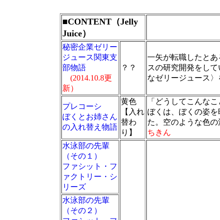
■
CONTENT（Jelly
Juice）
秘密企業ゼリー
ジュース関東支
一矢が転職したとあ
部物語
？？
スの研究開発をして
(2014.10.8更
なゼリージュース〉
新）
黄色
「どうしてこんなこ
プレコーシ
【入れ
ぼくは、ぼくの姿を
ぼくとお姉さん
替わ
た。空のような色の
の入れ替え物語
り】
ちきん
水泳部の先輩
（その１）
ファシット・フ
ァクトリー・シ
リーズ
水泳部の先輩
（その２）