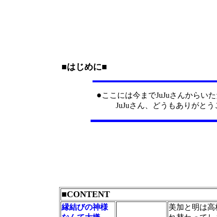
■はじめに■
●
ここには今までJuJuさんから
JuJuさん、どうもありがとうご
■
CONTENT
縁結びの神様
美加と明は高