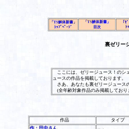
「TS解体新書」
「TS解体新書」
「ｾﾞ
ﾄ
ﾄｯﾌﾟﾍﾟｰｼﾞ
目次
裏ゼリー
ここには、ゼリージュース！のシェ
ュースの作品を掲載しております。
さあ、あなたも裏ゼリージュースの
(全年齢対象作品のみ掲載しており
作品
タイプ
作：田中さん