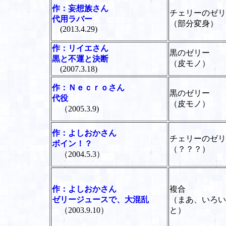
作：妄想族さん
チェリーのゼリ
代用ラバー
（部分変身）
(2013.4.29)
作：リイエさん
黒のゼリー
黒と不運と決断
（皮モノ）
(2007.3.18)
作：Ｎｅｃｒｏさん
黒のゼリー
代役
（皮モノ）
（2005.3.9)
作：よしおかさん
チェリーのゼリ
ボイン！？
（？？？）
（2004.5.3）
作：よしおかさん
複合
ゼリージュースで、大混乱
（まあ、いろい
（2003.9.10）
と）