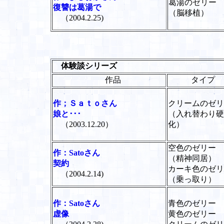
葛湯のゼリー
復讐は葛湯で
（脳移植）
（2004.2.25)
体験談シリーズ
作品
タイプ
作；Ｓａｔｏさん
クリームのゼリ
娘と･･･
（入れ替わり硬
（2003.12.20）
化）
空色のゼリー
作：Satoさん
（精神同居）
契約
カーキ色のゼリ
（2004.2.14)
（乗っ取り）
作：Satoさん
青色のゼリー
虚像
黄色のゼリー