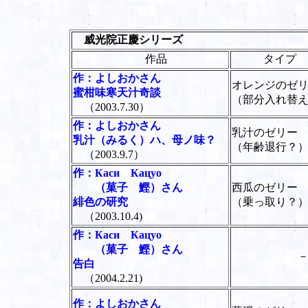
威光院正慶シリーズ
作品
タイプ
作：よしおかさん
オレンジのゼ
蜜柑味寒天汁奇談
（部分入れ替
（2003.7.30）
作：よしおかさん
乳汁のゼリー
乳汁（みるく）ハ、母ノ味？
（年齢退行？
（2003.9.7）
作：Каси Кацуо
（菓子 鰹）さん
西瓜のゼリー
緋色の研究
（乗っ取り？
（2003.10.4)
作：Каси Кацуо
（菓子 鰹）さん
告白
（2004.2.21)
作：よしおかさん