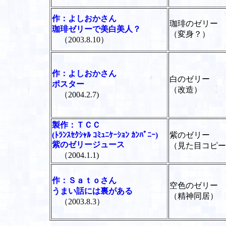
作：よしおかさん
珈琲のゼリー
珈琲ゼリーで美白美人？
（変身？）
（2003.8.10）
作：よしおかさん
白のゼリー
ポスター
（改造）
（2004.2.7)
製作：ＴＣＣ
(ﾄﾗﾝｽｾｸｼｬﾙ ｺﾐｭﾆｹｰｼｮﾝ ｶﾝﾊﾟﾆｰ)
紫のゼリー
紫のゼリージュース
（見た目コピー
（2004.1.1)
作：Ｓａｔｏさん
空色のゼリー
うまい話には裏がある
（精神同居）
（2003.8.3）