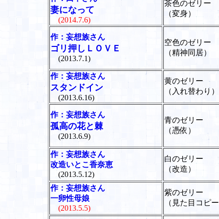
茶色のゼリー
妻になって
（変身）
(2014.7.6)
作：妄想族さん
空色のゼリー
ゴリ押しＬＯＶＥ
（精神同居）
(2013.7.1)
作：妄想族さん
黄のゼリー
スタンドイン
（入れ替わり）
(2013.6.16)
作：妄想族さん
青のゼリー
孤高の花と棘
（憑依）
(2013.6.9)
作：妄想族さん
白のゼリー
改造いとこ香奈恵
（改造）
(2013.5.12)
作：妄想族さん
紫のゼリー
一卵性母娘
（見た目コピー
(2013.5.5)