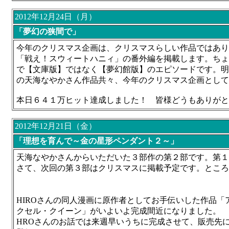
2012年12月24日（月）
「夢幻の狭間で」
今年のクリスマス企画は、クリスマスらしい作品ではあり
「戦え！スウィートハニィ」の番外編を掲載します。ちょ
で【文庫版】ではなく【夢幻館版】のエピソードです。明
の天海なやかさん作品共々、今年のクリスマス企画として
本日６４１万ヒット達成しました！ 皆様どうもありがと
2012年12月21日（金）
「理想を育んで～金の星形ペンダント２～」
天海なやかさんからいただいた３部作の第２部です。第１
さて、次回の第３部はクリスマスに掲載予定です。とこ
HIROさんの同人漫画に原作者としてお手伝いした作品「
クセル・クイーン」がいよいよ完成間近になりました。
HROさんのお話では来週早いうちに完成させて、販売先