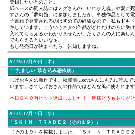
登録したいとのこと。
紙ベースの同人誌にはミグさんの「いれかえ魂」や愛に死
すさんの「夢幻館」に参加しましたが、単独作品として電
子書籍で発売されるのは初めての経験なので、私もドキド
キしています。こういうネタの作品がどれだけの方に受け
入れてもらえるかわかりませんが、たくさんの人に楽しん
でもらえるといいなぁ。
もし発売日が決まったら、告知しますね。
2012年12月20日（木）
「“たましい”吹き込み憑依銃」
しげおさんの新作です。掲載前にecvtさんにも先に読ん
います。さてしげおさんの作品ではどんな風に使われます
本日６４０万ヒット達成しました！ 皆様どうもありがと
2012年12月19日（水）
「ＳＫＩＮ ＴＲＡＤＥ２（その１９）」
（その１９）を掲載しました。「ＳＫＩＮ ＴＲＡＤＥ２