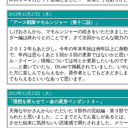
2012年12月27日（木）
「アース戦隊マモルンジャー（第十二話）」
しげおさんから、マモルンジャーの続きをいただきました
ダー編は終わりとのことです。さて次回からどんな能力の
２０１２年もあと少し。今年の年末年始は例年以上に身動
で、年内は恐らくあと１回か２回の更新ではないかと思い
ル・クイーン」情報については何とか更新したいものです
……と書いていたら、DLsiteで掲載されていました。い
た方に楽しんでもらえるか、原作者としてもどきどきしま
でもらえるといいなあって思います。
2012年12月25日（火）
「理想を実らせて～金の星形ペンダント３～」
天海なやかさんからいただいた３部作の完結編・第３部で
られたと思いました。ここまでどんでん返しがあるとは。
させた結末に気持ちいい読後感で満たされました。メリー