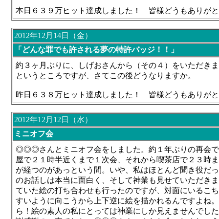
本日６３９万ヒット達成しました！ 皆様どうもありがと
2012年12月14日（金）
「どんな罪でも許される夢の特許バッジ！！」
約３ヶ月ぶりに、しげおさんから（その４）をいただきま
というところですが、さてこの後どうなりますか。
昨日６３８万ヒット達成しました！ 皆様どうもありがと
2012年12月12日（水）
ミニオフ会
◎◎◎さんとミニオフ会をしました。約１年ぶりの再会で
屋で２１時半近くまで１次会、それから喫茶店で２３時ま
が経つのがあっという間。いや、私はほとんど聞き役だっ
のお話しは本当に面白く、そして神業も見せていただきま
ていた絵の打ち合わせも行ったのですが、対面にいるこち
すいように向こうから上下逆に絵を描かれるんですよね。
ら！絵の素人の私にとっては神業にしか見えませんでした