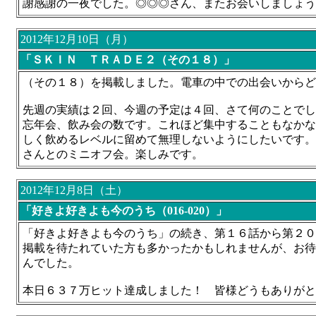
謝感謝の一夜でした。◎◎◎さん、またお会いしましょう
2012年12月10日（月）
「ＳＫＩＮ ＴＲＡＤＥ２（その１８）」
（その１８）を掲載しました。電車の中での出会いからど
先週の実績は２回、今週の予定は４回、さて何のことでし
忘年会、飲み会の数です。これほど集中することもなかな
しく飲めるレベルに留めて無理しないようにしたいです。
さんとのミニオフ会。楽しみです。
2012年12月8日（土）
「好きよ好きよも今のうち（016-020）」
「好きよ好きよも今のうち」の続き、第１６話から第２０
掲載を待たれていた方も多かったかもしれませんが、お待
んでした。
本日６３７万ヒット達成しました！ 皆様どうもありがと