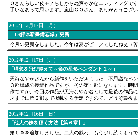
Ｏさんらしい皮モノらしからぬ爽やかなエンディングです
手いなあって思います。嵐山ＧＯさん、ありがとうござい
2012年12月17日（月）
「TS解体新書備忘録」更新
今月の更新をしました。今年は夏がピークでしたねぇ（苦
2012年12月17日（月）
「理想を飛び越えて～金の星形ペンダント１～」
天海なやかさんから新作をいただきました。不思議なペン
３部構成の長編作品ですが、その第１部になります。時間
作ですが、今回の作品が天海なやか名として最後の作品に
スまでに第３部まで掲載する予定ですので、どうぞ最後ま
2012年12月16日（日）
「他人の妹を頂く方法【第６章】」
第６章を追加しました。二人の戯れ、もう少し続くようで