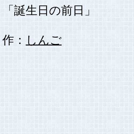
「誕生日の前日」
作：
しんご